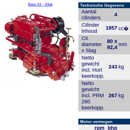
Beta 43 - 43pk
Technische Gegevens
Aantal
4
cilinders
Cilinder
1857
cc�
inhoud
Cil.
80 x
diameter
mm
92,4
x Slag
Netto
gewicht
243
kg
incl. Hurt
keerkopp.
Netto
gewicht
incl. PRM
267
kg
260
keerkopp.
Motor vermogen
rpm
bhp