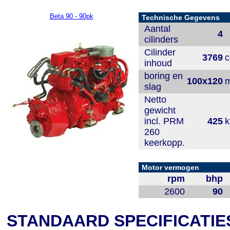
Beta 90 - 90pk
Technische Gegevens
Aantal
4
cilinders
Cilinder
3769
c
inhoud
boring en
100x120
slag
Netto
gewicht
incl. PRM
425
k
260
keerkopp.
Motor vermogen
rpm
bhp
2600
90
STANDAARD SPECIFICATIE