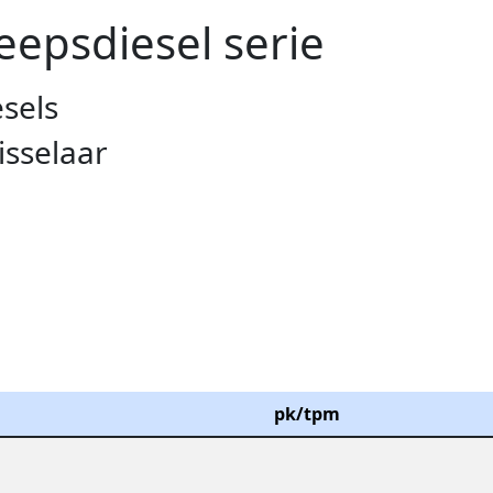
eepsdiesel serie
sels
sselaar
pk/tpm